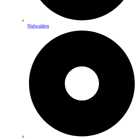
Nidwalden