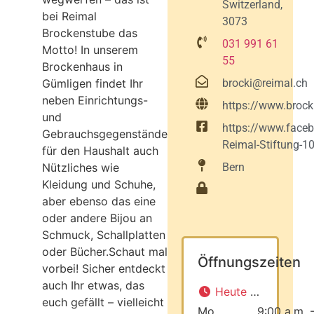
Switzerland,
bei Reimal
3073
Brockenstube das
031 991 61
Motto! In unserem
55
Brockenhaus in
Gümligen findet Ihr
brocki@reimal.ch
neben Einrichtungs-
https://www.brocki
und
https://www.face
Gebrauchsgegenständen
Reimal-Stiftung-
für den Haushalt auch
Nützliches wie
Bern
Kleidung und Schuhe,
aber ebenso das eine
oder andere Bijou an
Schmuck, Schallplatten
oder Bücher.Schaut mal
Öffnungszeiten
vorbei! Sicher entdeckt
auch Ihr etwas, das
Heute geschlossen
euch gefällt – vielleicht
Mo.
9:00 a.m. 