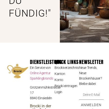
DU
FÜNDIG!"
DIENSTLEISTUNG
QUICK LINKS
NEWSLETTER
Ein Service von
Brockiverzeichnis
Neue Trends,
Online Agentur
Neue
Kanton
Sparklingbrands
Brockenhäuser?
Konto
Bleibe dabei
Brocki eintragen
Grotzenmühlestrasse
Login
17
8840 Einsiedeln
ANMELDEN
Brocki in der