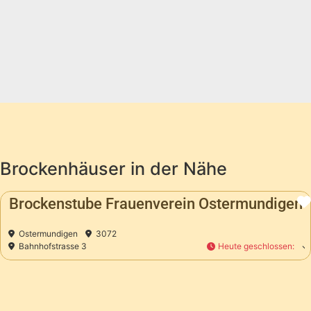
Brockenhäuser in der Nähe
Favorit
n
Bäre Brocki
orheriges
Ostermundigen
3072
Moosweg 12
Heute geschlossen
: