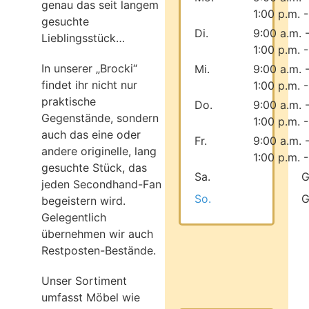
genau das seit langem
1:00 p.m. 
gesuchte
Di.
9:00 a.m. 
Lieblingsstück…
1:00 p.m. 
In unserer „Brocki“
Mi.
9:00 a.m. 
findet ihr nicht nur
1:00 p.m. 
praktische
Do.
9:00 a.m. 
Gegenstände, sondern
1:00 p.m. 
auch das eine oder
Fr.
9:00 a.m. 
andere originelle, lang
1:00 p.m. 
gesuchte Stück, das
Sa.
G
jeden Secondhand-Fan
So.
G
begeistern wird.
Gelegentlich
übernehmen wir auch
Restposten-Bestände.
Unser Sortiment
umfasst Möbel wie