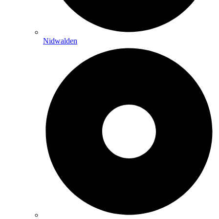
Nidwalden