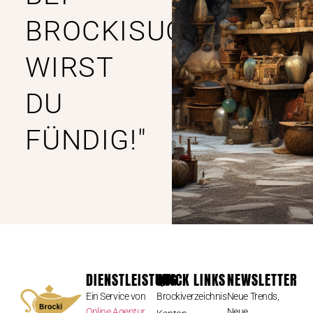
BROCKISUCHE
WIRST
DU
FÜNDIG!"
DIENSTLEISTUNG
QUICK LINKS
NEWSLETTER
Ein Service von
Brockiverzeichnis
Neue Trends,
Online Agentur
Neue