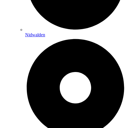
Nidwalden