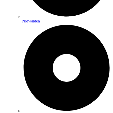
Nidwalden