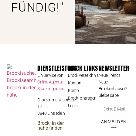
FÜNDIG!"
DIENSTLEISTUNG
QUICK LINKS
NEWSLETTER
Ein Service von
Brockiverzeichnis
Neue Trends,
Online Agentur
Neue
Kanton
Sparklingbrands
Brockenhäuser?
Konto
Bleibe dabei
Brocki eintragen
Grotzenmühlestrasse
Login
17
8840 Einsiedeln
ANMELDEN
Brocki in der
⟶
nähe finden