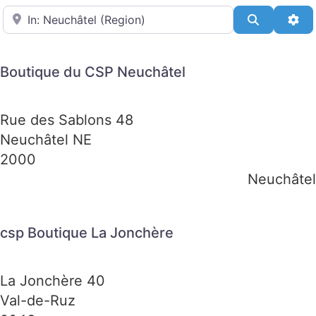
in der Nähe
Suchen
Adv
Boutique du CSP Neuchâtel
Rue des Sablons 48
Neuchâtel NE
2000
Neuchâtel
csp Boutique La Jonchère
La Jonchère 40
Val-de-Ruz