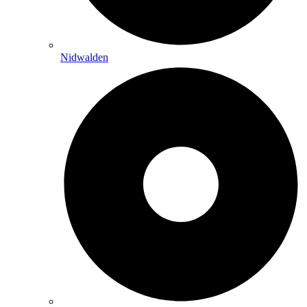
Nidwalden