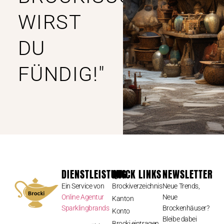
WIRST
DU
FÜNDIG!"
DIENSTLEISTUNG
QUICK LINKS
NEWSLETTER
Ein Service von
Brockiverzeichnis
Neue Trends,
Online Agentur
Neue
Kanton
Sparklingbrands
Brockenhäuser?
Konto
Bleibe dabei
Brocki eintragen