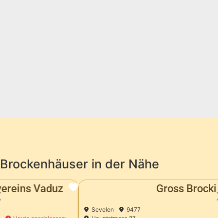
Brockenhäuser in der Nähe
Gross Brocki
Vorheriges
Sevelen
9477