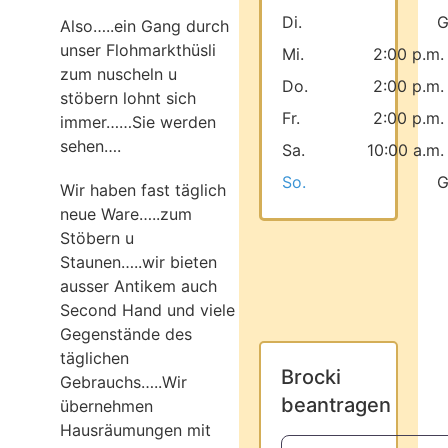
Di.
G
Also…..ein Gang durch
unser Flohmarkthüsli
Mi.
2:00 p.m.
zum nuscheln u
Do.
2:00 p.m.
stöbern lohnt sich
Fr.
2:00 p.m.
immer……Sie werden
sehen….
Sa.
10:00 a.m.
So.
G
Wir haben fast täglich
neue Ware…..zum
Stöbern u
Staunen…..wir bieten
ausser Antikem auch
Second Hand und viele
Gegenstände des
täglichen
Brocki
Gebrauchs…..Wir
beantragen
übernehmen
Hausräumungen mit