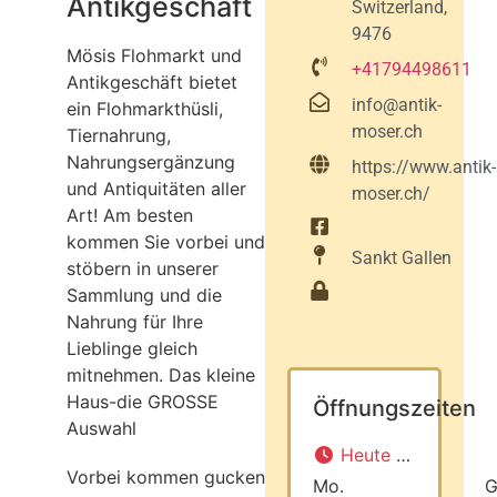
Antikgeschäft
Switzerland,
9476
Mösis Flohmarkt und
+41794498611
Antikgeschäft bietet
info@antik-
ein Flohmarkthüsli,
moser.ch
Tiernahrung,
Nahrungsergänzung
https://www.antik-
und Antiquitäten aller
moser.ch/
Art! Am besten
kommen Sie vorbei und
Sankt Gallen
stöbern in unserer
Sammlung und die
Nahrung für Ihre
Lieblinge gleich
mitnehmen. Das kleine
Haus-die GROSSE
Öffnungszeiten
Auswahl
Heute geschlossen
Vorbei kommen gucken
Mo.
G