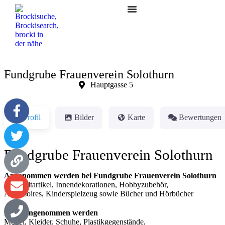
Fundgrube Frauenverein Solothurn
F
Hauptgasse 5
Profil
Bilder
Karte
Bewertungen
Fundgrube Frauenverein Solothurn
Angenommen werden bei Fundgrube Frauenverein Solothurn
Haushaltartikel, Innendekorationen, Hobbyzubehör,
Accessoires, Kinderspielzeug sowie Bücher und Hörbücher
Nicht angenommen werden
Möbel, Kleider, Schuhe, Plastikgegenstände,