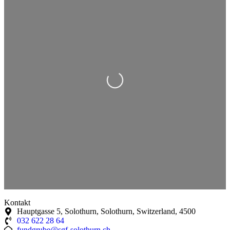
Wird geladen …
Kontakt
Hauptgasse 5, Solothurn, Solothurn, Switzerland, 4500
032 622 28 64
fundgrube@sgf-solothurn.ch