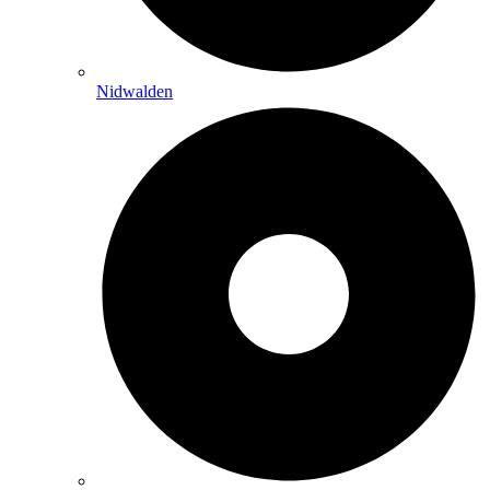
Nidwalden