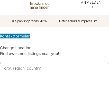
ANMELDEN
Brocki in der
⟶
nähe finden
© Sparklingbrands 2026
Datenschutz & Impressum
Kontaktformular
Change Location
Find awesome listings near you!
Change Location