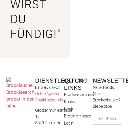
WIRST
DU
FÜNDIG!"
DIENSTLEISTUNG
QUICK
NEWSLETT
LINKS
Ein Service von
Neue Trends,
Online Agentur
Neue
Brockiverzeichnis
Sparklingbrands
Brockenhäuser?
Kanton
Bleibe dabei
Konto
Grotzenmühlestrasse
Brocki eintragen
17
8840 Einsiedeln
Login