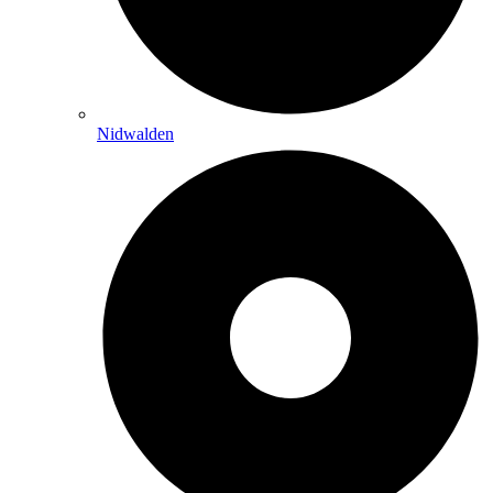
Nidwalden