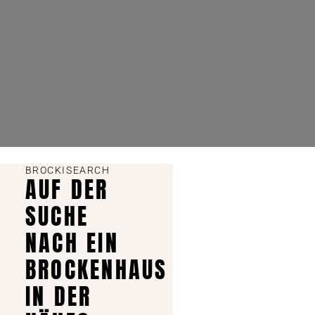
BROCKISEARCH
AUF DER
SUCHE
NACH EIN
BROCKENHAUS
IN DER