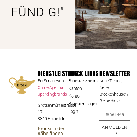
FÜNDIG!"
DIENSTLEISTUNG
QUICK LINKS
NEWSLETTER
Ein Service von
Brockiverzeichnis
Neue Trends,
Online Agentur
Neue
Kanton
Sparklingbrands
Brockenhäuser?
Konto
Bleibe dabei
Brocki eintragen
Grotzenmühlestrasse
Login
17
8840 Einsiedeln
ANMELDEN
Brocki in der
⟶
nähe finden