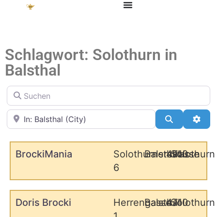
Schlagwort: Solothurn in
Balsthal
Suchen
in der Nähe
Suchen
Adva
BrockiMania
Solothurnerstrasse
Balsthal
4710
Solothurn
6
Wird gelade
Doris Brocki
Herrengasse
Balsthal
4710
Solothurn
1