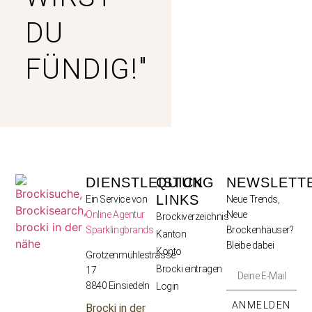
DU
FÜNDIG!"
DIENSTLEISTUNG
QUICK
NEWSLETT
LINKS
Ein Service von
Neue Trends,
Online Agentur
Neue
Brockiverzeichnis
Sparklingbrands
Brockenhäuser?
Kanton
Bleibe dabei
Konto
Grotzenmühlestrasse
Brocki eintragen
17
8840 Einsiedeln
Login
ANMELDEN
Brocki in der