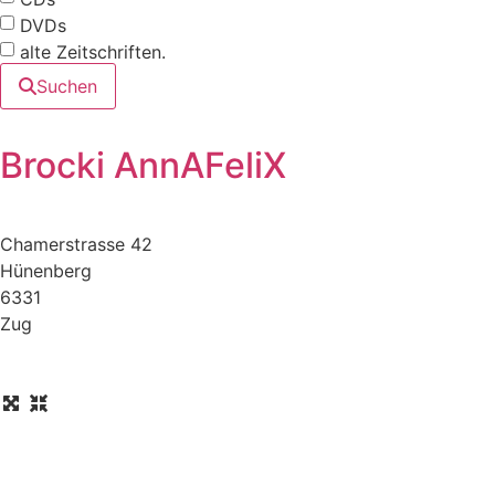
DVDs
alte Zeitschriften.
Suchen
Brocki AnnAFeliX
Chamerstrasse 42
Hünenberg
6331
Zug