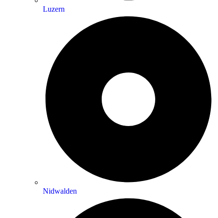
Luzern
Nidwalden