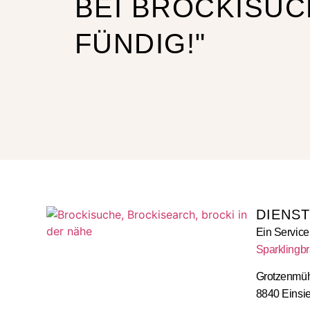
BEI BROCKISUC
FÜNDIG!"
DIENS
Ein Servic
Sparklingb
Grotzenmüh
8840 Einsi