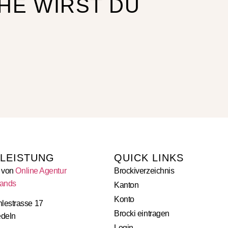
HE WIRST DU
TLEISTUNG
QUICK LINKS
e von
Online Agentur
Brockiverzeichnis
rands
Kanton
Konto
lestrasse 17
Brocki eintragen
edeln
Login