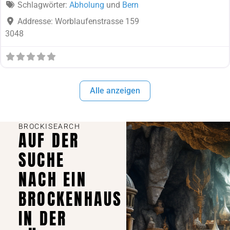
Schlagwörter:
Abholung
und
Bern
Addresse:
Worblaufenstrasse 159
3048
Alle anzeigen
BROCKISEARCH
AUF DER
SUCHE
NACH EIN
BROCKENHAUS
IN DER