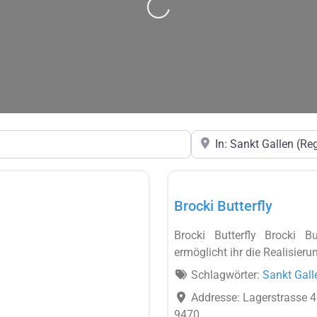
Wird geladen …
in der Nähe
Brocki
Brocki Butterfly
Brocki Butterfly Brocki B
ermöglicht ihr die Realisieru
Schlagwörter:
Sankt Gall
Addresse:
Lagerstrasse 4
9470