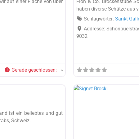
wir auf einer Fläche von über
Floh & Co. Brockenstube Sc
haben diverse Schätze aus 
Schlagwörter:
Sankt Gall
Addresse:
Schönbüelstra
9032
Gerade geschlossen
:
Favorit
nd ist ein beliebtes und gut
rabs, Schweiz.