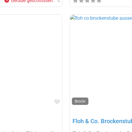
Gerade geschlossen
:
Favorit
Brocki
Floh & Co. Brockenstu