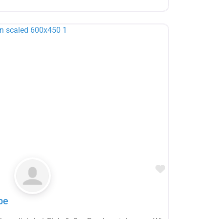
Favorit
be