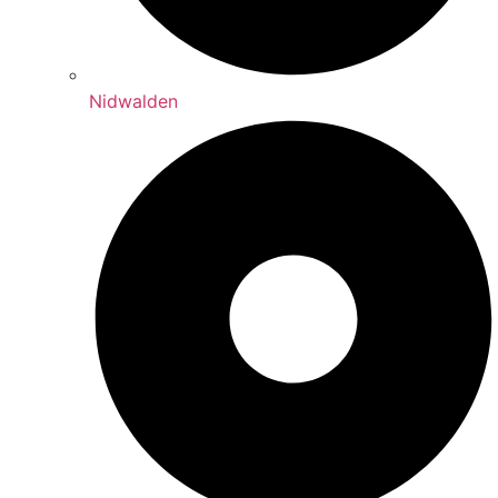
Nidwalden