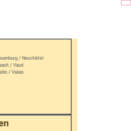
uenburg / Neuchâtel
adt / Vaud
llis / Valais
en