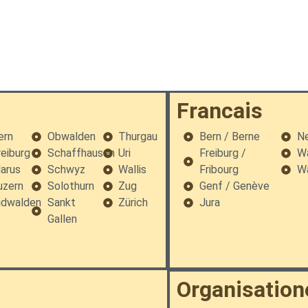
Francais
ern
Obwalden
Thurgau
Bern / Berne
Ne
reiburg
Schaffhausen
Uri
Freiburg /
Wa
larus
Schwyz
Wallis
Fribourg
Wa
uzern
Solothurn
Zug
Genf / Genève
idwalden
Sankt
Zürich
Jura
Gallen
Organisation