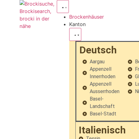
Brockenhäuser
Kanton
Deutsch
Aargau
B
Appenzell
F
Innerrhoden
G
Appenzell
L
Ausserrhoden
N
Basel-
Landschaft
Basel-Stadt
Italienisch
Tessin