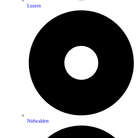
Luzern
Nidwalden