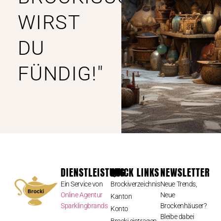
WIRST
DU
FÜNDIG!"
DIENSTLEISTUNG
QUICK LINKS
NEWSLETTER
Ein Service von
Brockiverzeichnis
Neue Trends,
Online Agentur
Neue
Kanton
Sparklingbrands
Brockenhäuser?
Konto
Bleibe dabei