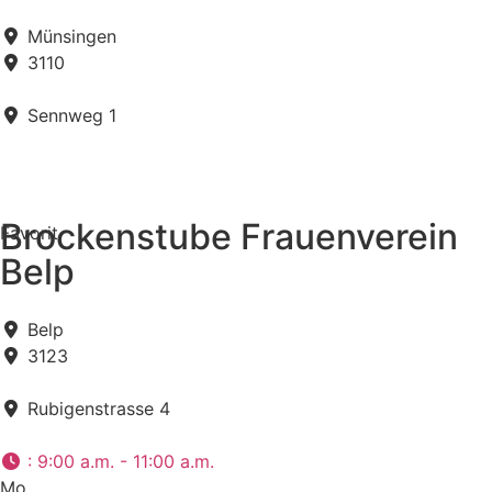
Münsingen
3110
Sennweg 1
Brockenstube Frauenverein
Favorit
Belp
Belp
3123
Rubigenstrasse 4
:
9:00 a.m. - 11:00 a.m.
Mo.