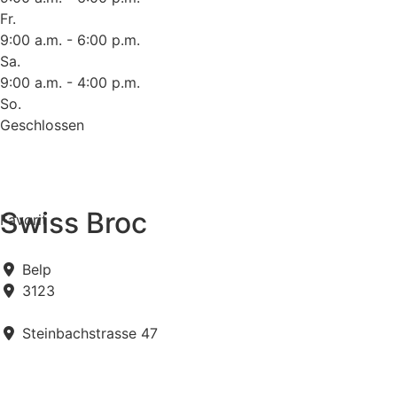
Fr.
9:00 a.m. - 6:00 p.m.
Sa.
9:00 a.m. - 4:00 p.m.
So.
Geschlossen
Swiss Broc
Favorit
Belp
3123
Steinbachstrasse 47