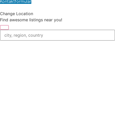
Kontaktformular
Change Location
Find awesome listings near you!
Change Location