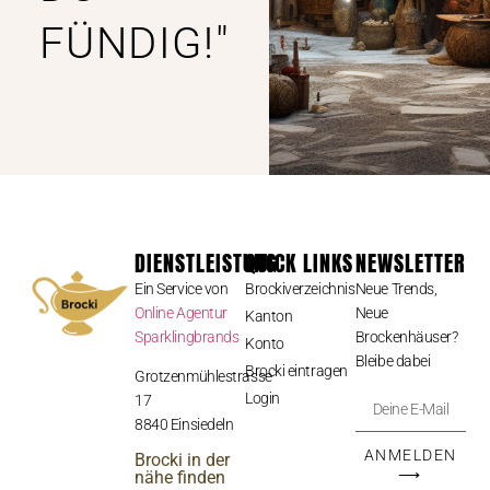
FÜNDIG!"
DIENSTLEISTUNG
QUICK LINKS
NEWSLETTER
Ein Service von
Brockiverzeichnis
Neue Trends,
Online Agentur
Neue
Kanton
Sparklingbrands
Brockenhäuser?
Konto
Bleibe dabei
Brocki eintragen
Grotzenmühlestrasse
Login
17
8840 Einsiedeln
ANMELDEN
Brocki in der
⟶
nähe finden