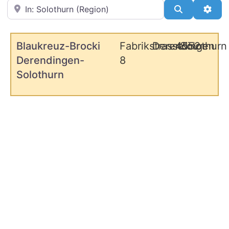
in der Nähe
Suchen
Adva
Blaukreuz-Brocki
Fabrikstrasse
Derendingen
4552
Solothurn
Derendingen-
8
Solothurn