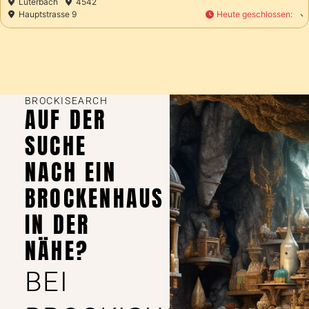
4542
Luterbach
se 9
Heute geschlossen
:
Nordstrass
BROCKISEARCH
AUF DER
SUCHE
NACH EIN
BROCKENHAUS
IN DER
NÄHE?
BEI