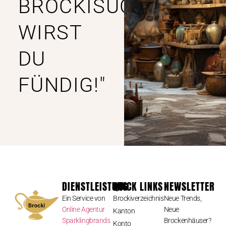
BROCKISUCHE
WIRST
DU
FÜNDIG!"
DIENSTLEISTUNG
QUICK LINKS
NEWSLETTER
Ein Service von
Brockiverzeichnis
Neue Trends,
Online Agentur
Neue
Kanton
Sparklingbrands
Brockenhäuser?
Konto