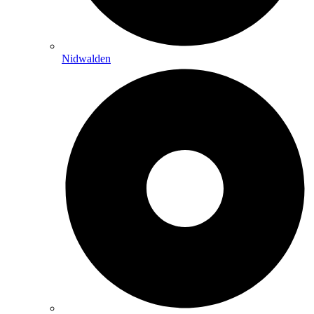
Nidwalden