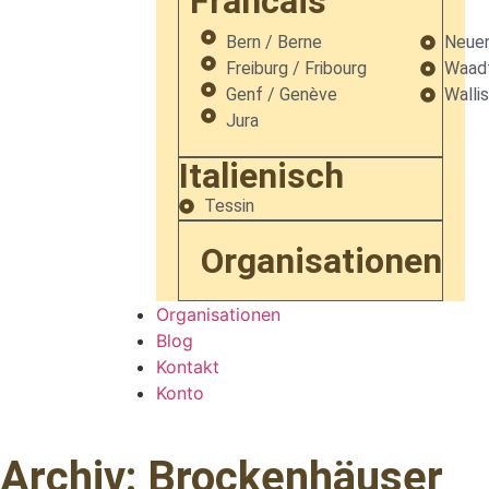
Francais
Bern / Berne
Neuen
Freiburg / Fribourg
Waadt
Genf / Genève
Wallis
Jura
Italienisch
Tessin
Organisationen
Organisationen
Blog
Kontakt
Konto
Archiv: Brockenhäuser