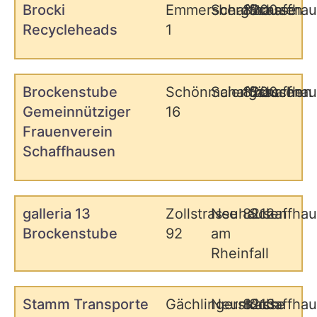
Brocki
Emmersbergstrasse
Schaffhausen
8200
Schaffha
Recycleheads
1
Brockenstube
Schönmaiengässchen
Schaffhausen
8200
Schaffha
Gemeinnütziger
16
Frauenverein
Schaffhausen
galleria 13
Zollstrasse
Neuhausen
8212
Schaffha
Brockenstube
92
am
Rheinfall
Stamm Transporte
Gächlingerstrasse
Neunkirch
8213
Schaffha