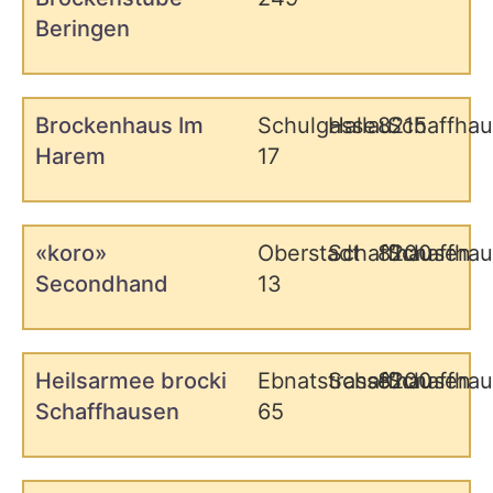
Beringen
Brockenhaus Im
Schulgasse
Hallau
8215
Schaffha
Harem
17
«koro»
Oberstadt
Schaffhausen
8200
Schaffha
Secondhand
13
Heilsarmee brocki
Ebnatstrasse
Schaffhausen
8200
Schaffha
Schaffhausen
65