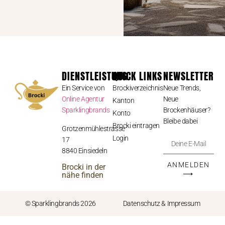
DIENSTLEISTUNG
QUICK LINKS
NEWSLETTER
Ein Service von
Brockiverzeichnis
Neue Trends,
Online Agentur
Neue
Kanton
Sparklingbrands
Brockenhäuser?
Konto
Bleibe dabei
Brocki eintragen
Grotzenmühlestrasse
Login
17
8840 Einsiedeln
ANMELDEN
Brocki in der
⟶
nähe finden
© Sparklingbrands 2026
Datenschutz & Impressum