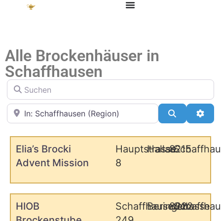
Alle Brockenhäuser in
Schaffhausen
Suchen
in der Nähe
Suchen
Adva
Elia’s Brocki
Hauptstrasse
Hallau
8215
Schaffha
Advent Mission
8
HIOB
Schaffhauserstrasse
Beringen
8222
Schaffha
Brockenstube
249