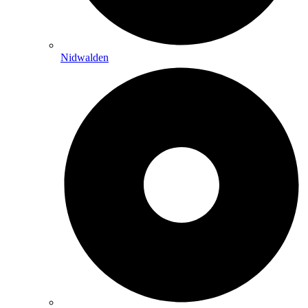
Nidwalden