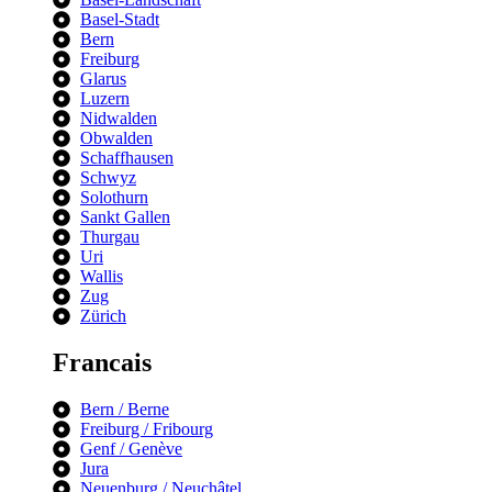
Basel-Stadt
Bern
Freiburg
Glarus
Luzern
Nidwalden
Obwalden
Schaffhausen
Schwyz
Solothurn
Sankt Gallen
Thurgau
Uri
Wallis
Zug
Zürich
Francais
Bern / Berne
Freiburg / Fribourg
Genf / Genève
Jura
Neuenburg / Neuchâtel