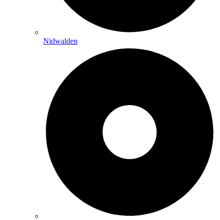
Nidwalden