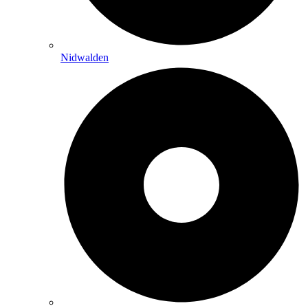
Nidwalden