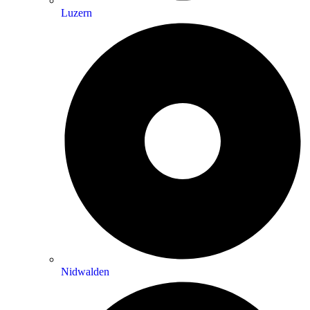
Luzern
Nidwalden