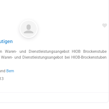
F
utigen
en Waren- und Dienstleistungsangebot HIOB Brockenstube
s Waren- und Dienstleistungsangebot bei HIOB-Brockenstuben
und
Bern
13