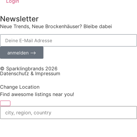
Login
Newsletter
Neue Trends, Neue Brockenhäuser? Bleibe dabei
anmelden ⟶
© Sparklingbrands 2026
Datenschutz & Impressum
Change Location
Find awesome listings near you!
Change Location