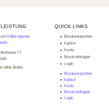
TLEISTUNG
QUICK LINKS
e von
Online Agentur
Brockiverzeichnis
rands
Kanton
Konto
lestrasse 17
Brocki eintragen
edeln
Login
er nähe finden
Brockiverzeichnis
Kanton
Konto
Brocki eintragen
Login