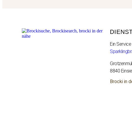
DIENS
Ein Servic
Sparklingb
Grotzenmüh
8840 Einsi
Brocki in d