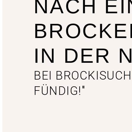
NACH EI
BROCKE
IN DER 
BEI BROCKISUCH
FÜNDIG!"