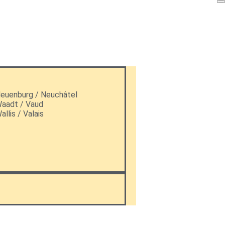
euenburg / Neuchâtel
aadt / Vaud
allis / Valais