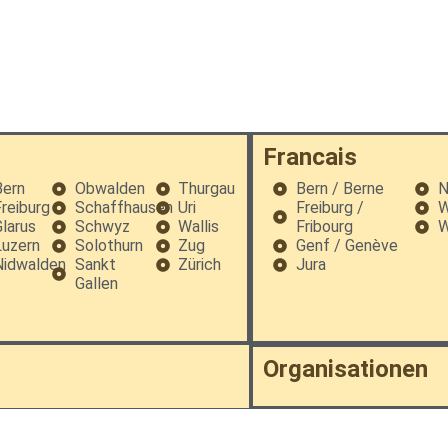
Francais
Bern
Obwalden
Thurgau
Bern / Berne
N
reiburg
Schaffhausen
Uri
Freiburg /
W
larus
Schwyz
Wallis
Fribourg
W
Luzern
Solothurn
Zug
Genf / Genève
Nidwalden
Sankt
Zürich
Jura
Gallen
Organisationen