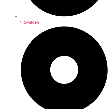
Nidwalden