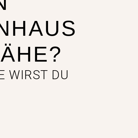
N
NHAUS
NÄHE?
E WIRST DU