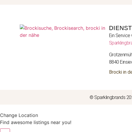
DIENS
Ein Service
Sparklingbr
Grotzenmüh
8840 Einsie
Brocki in d
© Sparklingbrands 2
Change Location
Find awesome listings near you!