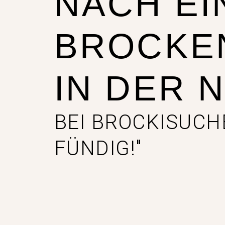
NACH EI
BROCKE
IN DER 
BEI BROCKISUCH
FÜNDIG!"