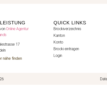
TLEISTUNG
QUICK LINKS
 von
Online Agentur
Brockiverzeichnis
ands
Kanton
Konto
lestrasse 17
Brocki eintragen
deln
Login
er nähe finden
026
Dat