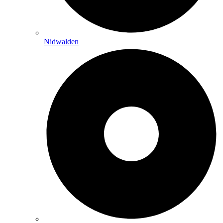
Nidwalden