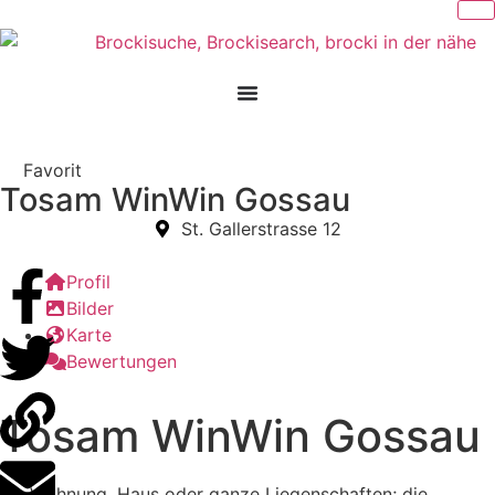
Favorit
Tosam WinWin Gossau
St. Gallerstrasse 12
Profil
Bilder
Karte
Bewertungen
Tosam WinWin Gossau
Ob Wohnung, Haus oder ganze Liegenschaften; die