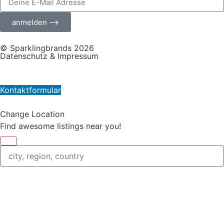
anmelden ⟶
© Sparklingbrands 2026
Datenschutz & Impressum
Kontaktformular
Change Location
Find awesome listings near you!
Change Location