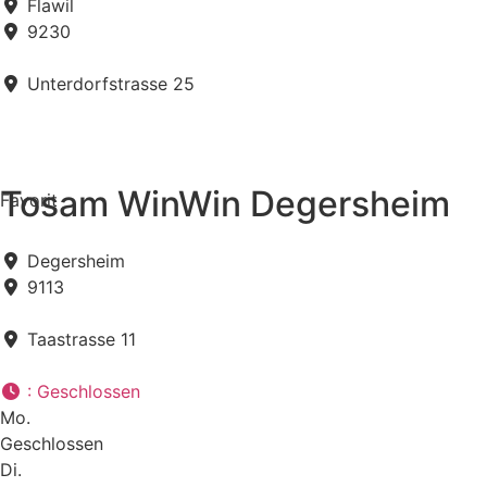
Flawil
9230
Unterdorfstrasse 25
Tosam WinWin Degersheim
Favorit
Degersheim
9113
Taastrasse 11
:
Geschlossen
Mo.
Geschlossen
Di.