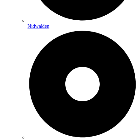
Nidwalden