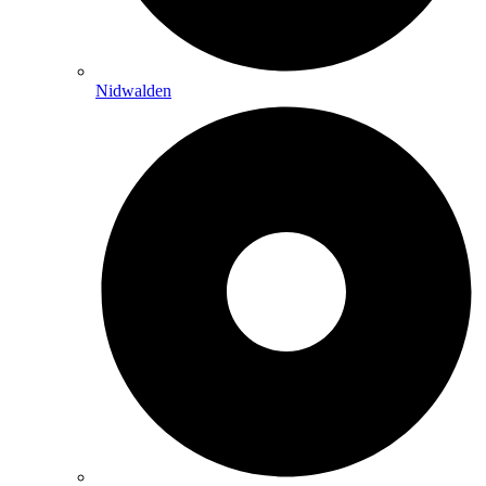
Nidwalden