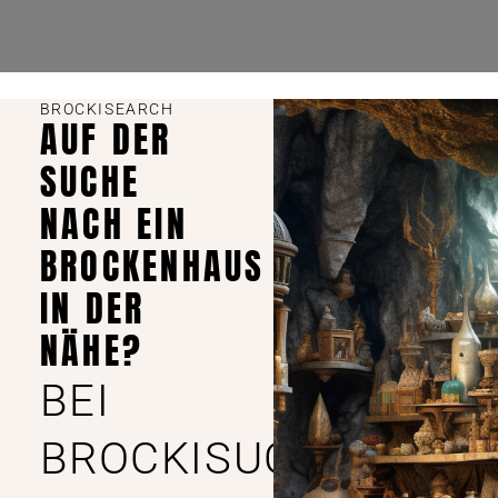
BROCKISEARCH
AUF DER
SUCHE
NACH EIN
BROCKENHAUS
IN DER
NÄHE?
BEI
BROCKISUCHE