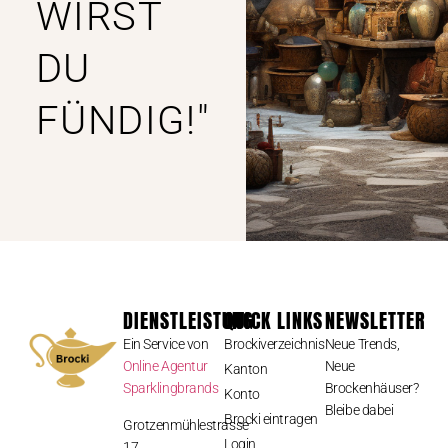
WIRST
DU
FÜNDIG!"
DIENSTLEISTUNG
QUICK LINKS
NEWSLETTER
Ein Service von
Brockiverzeichnis
Neue Trends,
Online Agentur
Neue
Kanton
Sparklingbrands
Brockenhäuser?
Konto
Bleibe dabei
Brocki eintragen
Grotzenmühlestrasse
Login
17