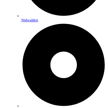
Nidwalden