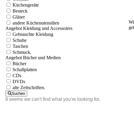
Küchengeräte
Besteck
Gläser
Wi
andere Küchenutensilien
ge
Angebot Kleidung und Accessoires
Gebrauchte Kleidung
Schuhe
Taschen
Schmuck.
Angebot Bücher und Medien
Bücher
Schallplatten
CDs
DVDs
alte Zeitschriften.
Suchen
It seems we can't find what you're looking for.