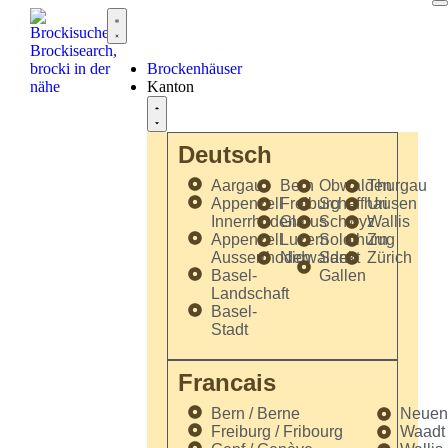
Brockenhäuser
Kanton
Deutsch
Aargau
Bern
Obwalden
Thurgau
Appenzell
Freiburg
Schaffhausen
Uri
Innerrhoden
Glarus
Schwyz
Wallis
Appenzell
Luzern
Solothurn
Zug
Ausserrhoden
Nidwalden
Sankt
Zürich
Basel-
Gallen
Landschaft
Basel-
Stadt
Francais
Bern / Berne
Neuenb
Freiburg / Fribourg
Waadt 