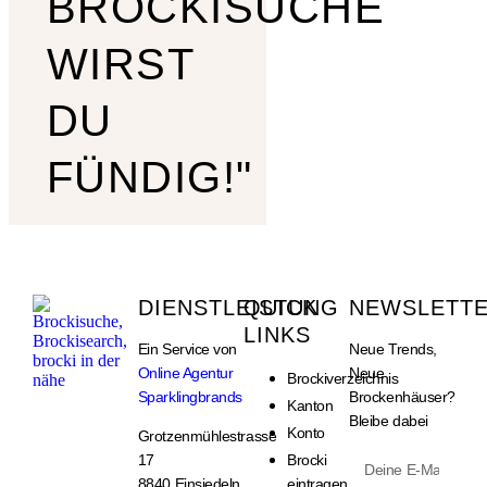
BROCKISUCHE
WIRST
DU
FÜNDIG!"
DIENSTLEISTUNG
QUICK
NEWSLETT
LINKS
Ein Service von
Neue Trends,
Online Agentur
Neue
Brockiverzeichnis
Sparklingbrands
Brockenhäuser?
Kanton
Bleibe dabei
Konto
Grotzenmühlestrasse
17
Brocki
8840 Einsiedeln
eintragen