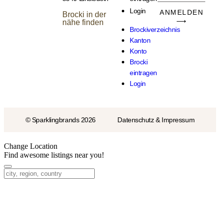
Login
ANMELDEN
Brocki in der
⟶
nähe finden
Brockiverzeichnis
Kanton
Konto
Brocki
eintragen
Login
© Sparklingbrands 2026
Datenschutz & Impressum
Change Location
Find awesome listings near you!
Change Location