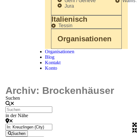
Genf / Genève
Wallis 
Jura
Italienisch
Tessin
Organisationen
Organisationen
Blog
Kontakt
Konto
Archiv: Brockenhäuser
Suchen
in der Nähe
Suchen